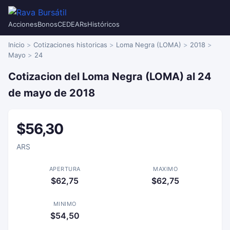
Acciones
Bonos
CEDEARs
Históricos
Inicio
Cotizaciones historicas
Loma Negra (LOMA)
2018
Mayo
24
Cotizacion del Loma Negra (LOMA) al 24
de mayo de 2018
$56,30
ARS
APERTURA
MAXIMO
$62,75
$62,75
MINIMO
$54,50