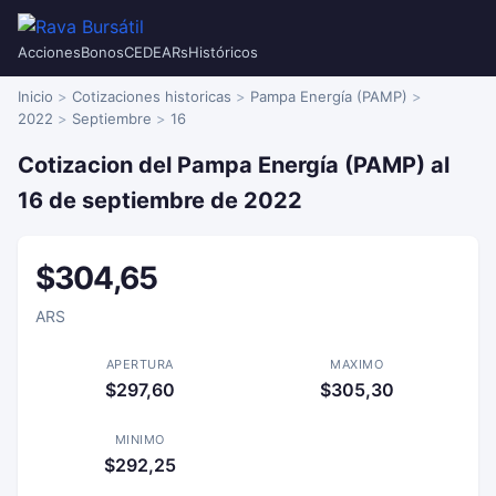
Acciones
Bonos
CEDEARs
Históricos
Inicio
Cotizaciones historicas
Pampa Energía (PAMP)
2022
Septiembre
16
Cotizacion del Pampa Energía (PAMP) al
16 de septiembre de 2022
$304,65
ARS
APERTURA
MAXIMO
$297,60
$305,30
MINIMO
$292,25