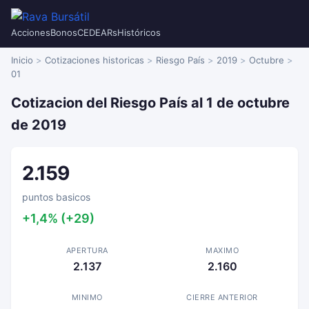
Acciones
Bonos
CEDEARs
Históricos
Inicio
Cotizaciones historicas
Riesgo País
2019
Octubre
01
Cotizacion del Riesgo País al 1 de octubre
de 2019
2.159
puntos basicos
+1,4% (+29)
APERTURA
MAXIMO
2.137
2.160
MINIMO
CIERRE ANTERIOR