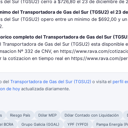
s del Sur (TGSU2) cerro a $726,80 el 23 de diciembre de 
inimo del Transportadora de Gas del Sur (TGSU2) el 23 d
as del Sur (TGSU2) opero entre un minimo de $692,00 y u
2.
torico completo del Transportadora de Gas del Sur (TGSU
el Transportadora de Gas del Sur (TGSU2) esta disponible e
sacion Nº 332 de CNV, en https://www.rava.com/cotizacio
 la cotizacion en tiempo real en https://www.rava.com/per
o del
Transportadora de Gas del Sur (TGSU2)
o visita el
perfil 
ion de hoy
actualizada diariamente.
s
Riesgo País
Dólar MEP
Dólar Contado con Liquidación
el BCRA
Grupo Galicia (GGAL)
YPF (YPFD)
Pampa Energía (