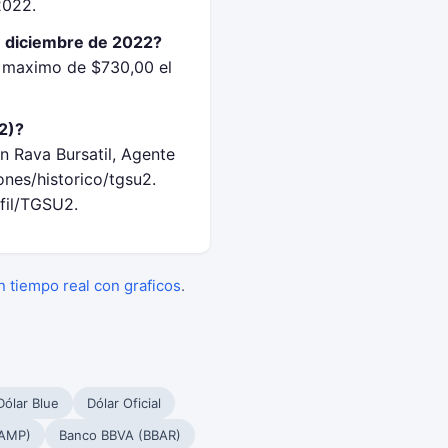
2022.
e diciembre de 2022?
n maximo de $730,00 el
2)?
n Rava Bursatil, Agente
nes/historico/tgsu2.
fil/TGSU2.
en tiempo real con graficos
.
Dólar Blue
Dólar Oficial
PAMP)
Banco BBVA (BBAR)