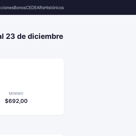
cciones
Bonos
CEDEARs
Históricos
al 23 de diciembre
MINIMO
$692,00