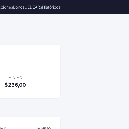
cciones
Bonos
CEDEARs
Históricos
MINIMO
$236,00
IMO
MINIMO