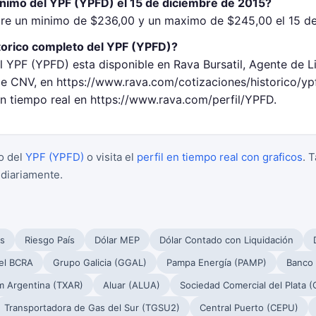
inimo del YPF (YPFD) el 15 de diciembre de 2015?
tre un minimo de $236,00 y un maximo de $245,00 el 15 de
torico completo del YPF (YPFD)?
l YPF (YPFD) esta disponible en Rava Bursatil, Agente de L
 CNV, en https://www.rava.com/cotizaciones/historico/yp
en tiempo real en https://www.rava.com/perfil/YPFD.
o del
YPF (YPFD)
o visita el
perfil en tiempo real con graficos
. 
 diariamente.
s
Riesgo País
Dólar MEP
Dólar Contado con Liquidación
el BCRA
Grupo Galicia (GGAL)
Pampa Energía (PAMP)
Banco
m Argentina (TXAR)
Aluar (ALUA)
Sociedad Comercial del Plata 
Transportadora de Gas del Sur (TGSU2)
Central Puerto (CEPU)