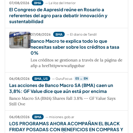
07/08/2026
— La Voz del Interior
BMA
El Congreso de Aapresid reúne en Rosario a
referentes del agro para debatir innovación y
sustentabilidad
07/08/2026
— El diario de Tandil
BMA
Banco Macro te explica todo lo que
necesitas saber sobre los créditos a tasa
0%
Los créditos se gestionan a través de la página de
afip a hrefhttpwwwafipgobar
06/08/2026
— GuruFocus
BMA_US
ES ← EN
Las acciones de Banco Macro SA (BMA) caen un
3,8%: GF Value dice que aún está por encima
Banco Macro SA (BMA) Shares Fall 3.8% -- GF Value Says
Still Ove
06/08/2026
— misiones.gob.ar
BMA
LOS PROGRAMAS AHORA ACOMPAÑAN EL BLACK
FRIDAY POSADAS CON BENEFICIOS EN COMPRAS Y