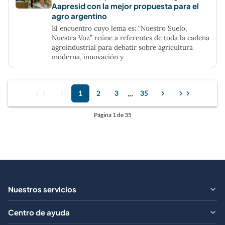
Aapresid con la mejor propuesta para el
agro argentino
El encuentro cuyo lema es: “Nuestro Suelo,
Nuestra Voz” reúne a referentes de toda la cadena
agroindustrial para debatir sobre agricultura
moderna, innovación y
chevron_left
chevron_left
chevron_left
chevron_right
chevron_right
chevron_right
…
1
2
3
35
Página
1
de 35
Nuestros servicios
¿Qué ofrecemos?
Centro de ayuda
Aranceles