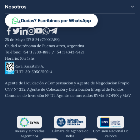
Preguntas frecuentes
Nosotros
Contacto
Trabajá con nosotros
¿Dudas? Escribinos por WhatsApp
Aviso legal
Código de conducta
25 de Mayo 277 5 24 (C1002ABE)
Política de privacidad
Ciudad Autónoma de Buenos Aires, Argentina
Teléfono: +54 11 7700-1888 / +54 11 4343-9421
Horario: 10 a 18hs
Rava Bursátil S.A.
CUIT: 30-59502502-4
Agente de Liquidación y Compensación y Agente de Negociación Propio
CNV Nº 332. Agente de Colocación y Distribución Integral de Fondos
Comunes de Inversión Nº 171. Agente de mercados BYMA, ROFEX y MAV.
Bolsas y Mercados
Cámara de Agentes de
Comisión Nacional De
Argentinos
Bolsa
Valores