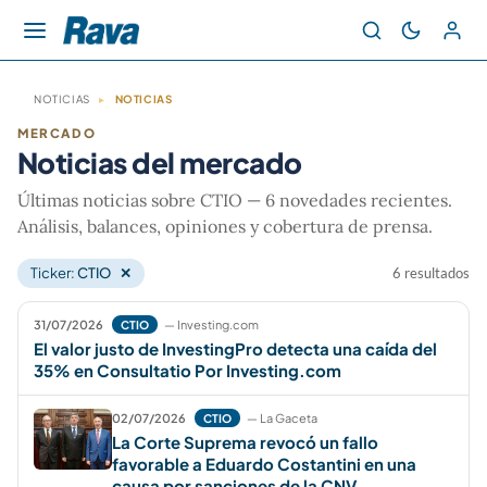
NOTICIAS
▸
NOTICIAS
MERCADO
Noticias del mercado
Últimas noticias sobre CTIO — 6 novedades recientes.
Análisis, balances, opiniones y cobertura de prensa.
Ticker:
CTIO
✕
6 resultados
31/07/2026
— Investing.com
CTIO
El valor justo de InvestingPro detecta una caída del
35% en Consultatio Por Investing.com
02/07/2026
— La Gaceta
CTIO
La Corte Suprema revocó un fallo
favorable a Eduardo Costantini en una
causa por sanciones de la CNV