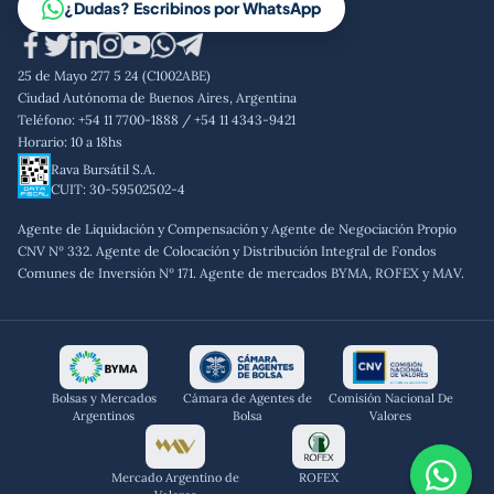
Trabajá con nosotros
¿Dudas? Escribinos por WhatsApp
Aviso legal
Código de conducta
25 de Mayo 277 5 24 (C1002ABE)
Política de privacidad
Ciudad Autónoma de Buenos Aires, Argentina
Teléfono: +54 11 7700-1888 / +54 11 4343-9421
Horario: 10 a 18hs
Rava Bursátil S.A.
CUIT: 30-59502502-4
Agente de Liquidación y Compensación y Agente de Negociación Propio
CNV Nº 332. Agente de Colocación y Distribución Integral de Fondos
Comunes de Inversión Nº 171. Agente de mercados BYMA, ROFEX y MAV.
Bolsas y Mercados
Cámara de Agentes de
Comisión Nacional De
Argentinos
Bolsa
Valores
Mercado Argentino de
ROFEX