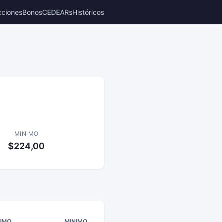
cciones
Bonos
CEDEARs
Históricos
MINIMO
$224,00
IMO
MINIMO