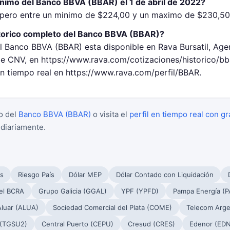
inimo del Banco BBVA (BBAR) el 1 de abril de 2022?
ero entre un minimo de $224,00 y un maximo de $230,50 e
torico completo del Banco BBVA (BBAR)?
el Banco BBVA (BBAR) esta disponible en Rava Bursatil, Age
 CNV, en https://www.rava.com/cotizaciones/historico/bb
en tiempo real en https://www.rava.com/perfil/BBAR.
o del
Banco BBVA (BBAR)
o visita el
perfil en tiempo real con gr
 diariamente.
s
Riesgo País
Dólar MEP
Dólar Contado con Liquidación
el BCRA
Grupo Galicia (GGAL)
YPF (YPFD)
Pampa Energía (
Aluar (ALUA)
Sociedad Comercial del Plata (COME)
Telecom Arge
 (TGSU2)
Central Puerto (CEPU)
Cresud (CRES)
Edenor (EDN