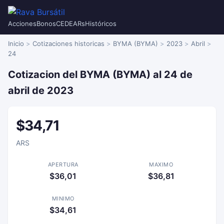
Acciones
Bonos
CEDEARs
Históricos
Inicio
Cotizaciones historicas
BYMA (BYMA)
2023
Abril
24
Cotizacion del BYMA (BYMA) al 24 de
abril de 2023
$34,71
ARS
APERTURA
MAXIMO
$36,01
$36,81
MINIMO
$34,61