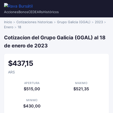
Acciones
Bonos
CEDEARs
Históricos
Inicio
Cotizaciones historicas
Grupo Galicia (GGAL)
2023
Enero
18
Cotizacion del Grupo Galicia (GGAL) al 18
de enero de 2023
$437,15
ARS
APERTURA
MAXIMO
$515,00
$521,35
MINIMO
$430,00