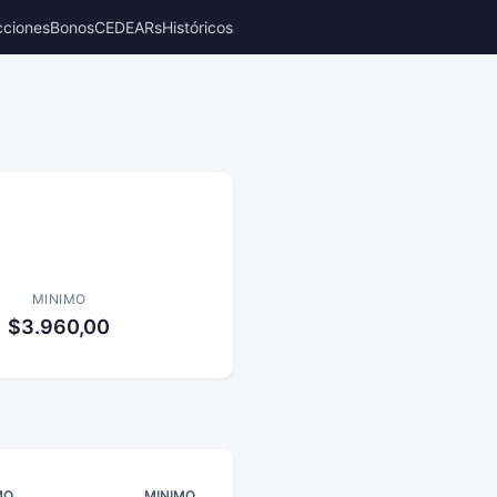
cciones
Bonos
CEDEARs
Históricos
MINIMO
$3.960,00
MO
MINIMO