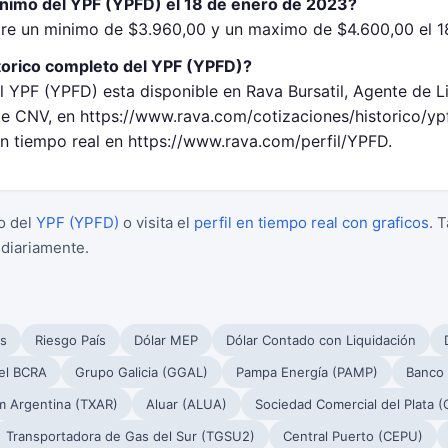
inimo del YPF (YPFD) el 18 de enero de 2023?
tre un minimo de $3.960,00 y un maximo de $4.600,00 el 1
torico completo del YPF (YPFD)?
l YPF (YPFD) esta disponible en Rava Bursatil, Agente de L
 CNV, en https://www.rava.com/cotizaciones/historico/yp
en tiempo real en https://www.rava.com/perfil/YPFD.
o del
YPF (YPFD)
o visita el
perfil en tiempo real con graficos
. 
 diariamente.
s
Riesgo País
Dólar MEP
Dólar Contado con Liquidación
el BCRA
Grupo Galicia (GGAL)
Pampa Energía (PAMP)
Banco
m Argentina (TXAR)
Aluar (ALUA)
Sociedad Comercial del Plata 
Transportadora de Gas del Sur (TGSU2)
Central Puerto (CEPU)