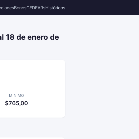
cciones
Bonos
CEDEARs
Históricos
l 18 de enero de
MINIMO
$765,00