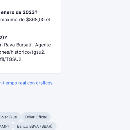
.
e enero de 2023?
n maximo de $868,00 el
2)?
n Rava Bursatil, Agente
nes/historico/tgsu2.
fil/TGSU2.
en tiempo real con graficos
.
Dólar Blue
Dólar Oficial
PAMP)
Banco BBVA (BBAR)