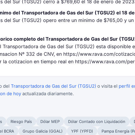
s del Sur (TGSU2) cerro a $769,60 el 18 de enero de 2023
inimo del Transportadora de Gas del Sur (TGSU2) el 18 d
as del Sur (TGSU2) opero entre un minimo de $765,00 y u
torico completo del Transportadora de Gas del Sur (TGSU
el Transportadora de Gas del Sur (TGSU2) esta disponible e
sacion Nº 332 de CNV, en https://www.rava.com/cotizacio
 la cotizacion en tiempo real en https://www.rava.com/per
o del
Transportadora de Gas del Sur (TGSU2)
o visita el
perfil 
ion de hoy
actualizada diariamente.
s
Riesgo País
Dólar MEP
Dólar Contado con Liquidación
el BCRA
Grupo Galicia (GGAL)
YPF (YPFD)
Pampa Energía (