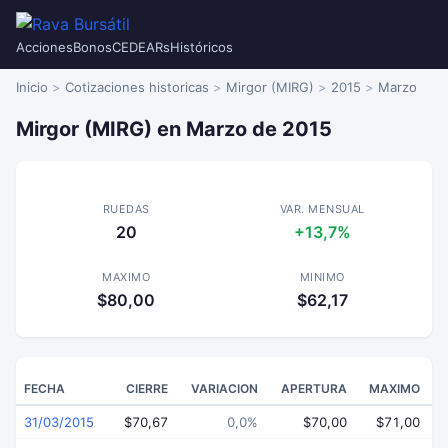
Acciones
Bonos
CEDEARs
Históricos
Inicio
Cotizaciones historicas
Mirgor (MIRG)
2015
Marzo
Mirgor (MIRG) en Marzo de 2015
RUEDAS
VAR. MENSUAL
20
+13,7%
MAXIMO
MINIMO
$80,00
$62,17
FECHA
CIERRE
VARIACION
APERTURA
MAXIMO
31/03/2015
$70,67
0,0%
$70,00
$71,00