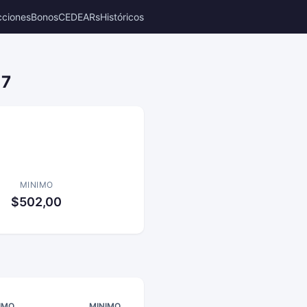
cciones
Bonos
CEDEARs
Históricos
17
MINIMO
$502,00
IMO
MINIMO