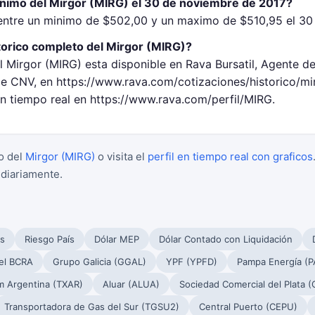
inimo del Mirgor (MIRG) el 30 de noviembre de 2017?
entre un minimo de $502,00 y un maximo de $510,95 el 30
torico completo del Mirgor (MIRG)?
l Mirgor (MIRG) esta disponible en Rava Bursatil, Agente d
 CNV, en https://www.rava.com/cotizaciones/historico/mi
en tiempo real en https://www.rava.com/perfil/MIRG.
o del
Mirgor (MIRG)
o visita el
perfil en tiempo real con graficos
 diariamente.
s
Riesgo País
Dólar MEP
Dólar Contado con Liquidación
el BCRA
Grupo Galicia (GGAL)
YPF (YPFD)
Pampa Energía (
m Argentina (TXAR)
Aluar (ALUA)
Sociedad Comercial del Plata 
Transportadora de Gas del Sur (TGSU2)
Central Puerto (CEPU)