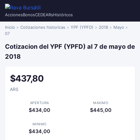
Acciones
Bonos
CEDEARs
Históricos
Inicio
Cotizaciones historicas
YPF (YPFD)
2018
Mayo
07
Cotizacion del YPF (YPFD) al 7 de mayo de
2018
$437,80
ARS
APERTURA
MAXIMO
$434,00
$445,00
MINIMO
$434,00