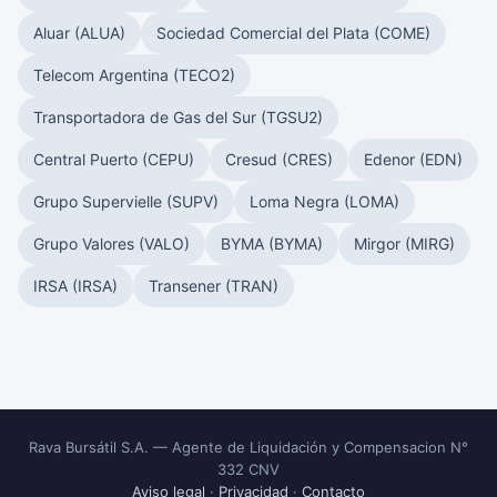
Aluar (ALUA)
Sociedad Comercial del Plata (COME)
Telecom Argentina (TECO2)
Transportadora de Gas del Sur (TGSU2)
Central Puerto (CEPU)
Cresud (CRES)
Edenor (EDN)
Grupo Supervielle (SUPV)
Loma Negra (LOMA)
Grupo Valores (VALO)
BYMA (BYMA)
Mirgor (MIRG)
IRSA (IRSA)
Transener (TRAN)
Rava Bursátil S.A. — Agente de Liquidación y Compensacion N°
332 CNV
Aviso legal
·
Privacidad
·
Contacto