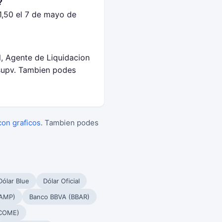
?
1,50 el 7 de mayo de
l, Agente de Liquidacion
supv. Tambien podes
con graficos
. Tambien podes
Dólar Blue
Dólar Oficial
PAMP)
Banco BBVA (BBAR)
(COME)