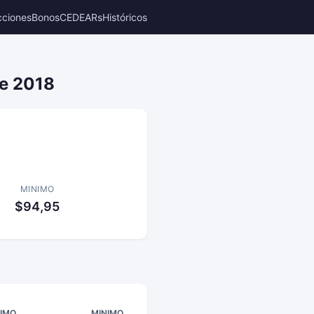
cciones
Bonos
CEDEARs
Históricos
de 2018
MINIMO
$94,95
IMO
MINIMO