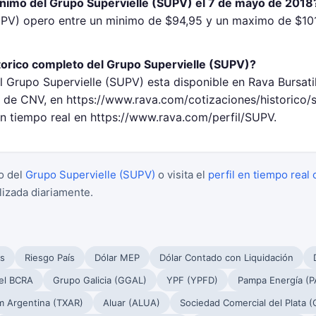
inimo del Grupo Supervielle (SUPV) el 7 de mayo de 2018
UPV) opero entre un minimo de $94,95 y un maximo de $10
torico completo del Grupo Supervielle (SUPV)?
l Grupo Supervielle (SUPV) esta disponible en Rava Bursati
de CNV, en https://www.rava.com/cotizaciones/historico/
en tiempo real en https://www.rava.com/perfil/SUPV.
o del
Grupo Supervielle (SUPV)
o visita el
perfil en tiempo real 
lizada diariamente.
s
Riesgo País
Dólar MEP
Dólar Contado con Liquidación
el BCRA
Grupo Galicia (GGAL)
YPF (YPFD)
Pampa Energía (
m Argentina (TXAR)
Aluar (ALUA)
Sociedad Comercial del Plata 