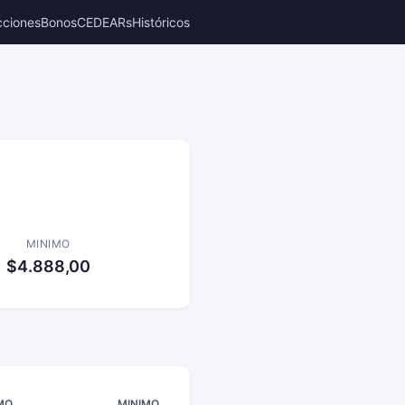
cciones
Bonos
CEDEARs
Históricos
MINIMO
$4.888,00
MO
MINIMO