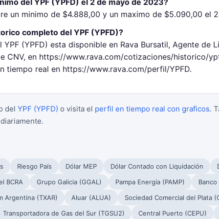
inimo del YPF (YPFD) el 2 de mayo de 2023?
tre un minimo de $4.888,00 y un maximo de $5.090,00 el 
torico completo del YPF (YPFD)?
l YPF (YPFD) esta disponible en Rava Bursatil, Agente de L
 CNV, en https://www.rava.com/cotizaciones/historico/yp
en tiempo real en https://www.rava.com/perfil/YPFD.
o del
YPF (YPFD)
o visita el
perfil en tiempo real con graficos
. 
 diariamente.
s
Riesgo País
Dólar MEP
Dólar Contado con Liquidación
el BCRA
Grupo Galicia (GGAL)
Pampa Energía (PAMP)
Banco
m Argentina (TXAR)
Aluar (ALUA)
Sociedad Comercial del Plata 
Transportadora de Gas del Sur (TGSU2)
Central Puerto (CEPU)