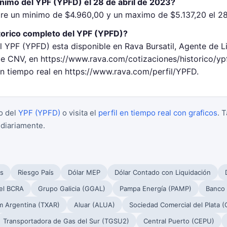
nimo del YPF (YPFD) el 28 de abril de 2023?
re un minimo de $4.960,00 y un maximo de $5.137,20 el 28
torico completo del YPF (YPFD)?
l YPF (YPFD) esta disponible en Rava Bursatil, Agente de L
 CNV, en https://www.rava.com/cotizaciones/historico/yp
en tiempo real en https://www.rava.com/perfil/YPFD.
o del
YPF (YPFD)
o visita el
perfil en tiempo real con graficos
. 
 diariamente.
s
Riesgo País
Dólar MEP
Dólar Contado con Liquidación
el BCRA
Grupo Galicia (GGAL)
Pampa Energía (PAMP)
Banco
m Argentina (TXAR)
Aluar (ALUA)
Sociedad Comercial del Plata 
Transportadora de Gas del Sur (TGSU2)
Central Puerto (CEPU)