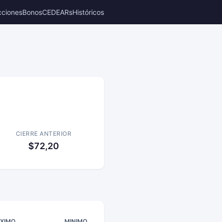
cciones
Bonos
CEDEARs
Históricos
CIERRE ANTERIOR
$72,20
XIMO
MINIMO