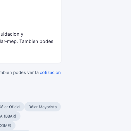
quidacion y
olar-mep. Tambien podes
ambien podes ver la
cotizacion
Dólar Oficial
Dólar Mayorista
A (BBAR)
(COME)