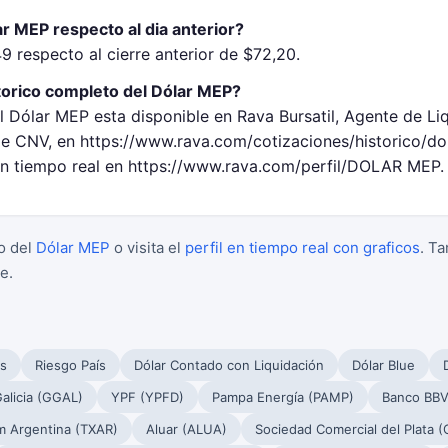
r MEP respecto al dia anterior?
9 respecto al cierre anterior de $72,20.
torico completo del Dólar MEP?
l Dólar MEP esta disponible en Rava Bursatil, Agente de Li
 CNV, en https://www.rava.com/cotizaciones/historico/d
 en tiempo real en https://www.rava.com/perfil/DOLAR MEP.
o del
Dólar MEP
o visita el
perfil en tiempo real con graficos
. T
e.
s
Riesgo País
Dólar Contado con Liquidación
Dólar Blue
alicia (GGAL)
YPF (YPFD)
Pampa Energía (PAMP)
Banco BBV
m Argentina (TXAR)
Aluar (ALUA)
Sociedad Comercial del Plata 