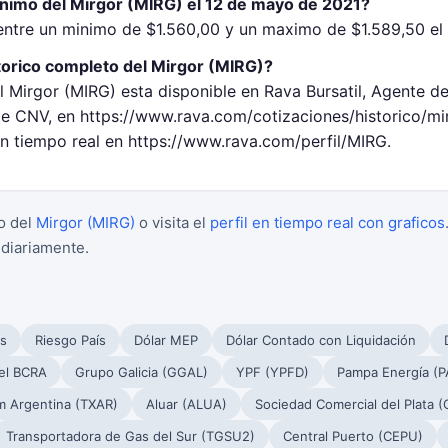
inimo del Mirgor (MIRG) el 12 de mayo de 2021?
entre un minimo de $1.560,00 y un maximo de $1.589,50 el
torico completo del Mirgor (MIRG)?
l Mirgor (MIRG) esta disponible en Rava Bursatil, Agente d
 CNV, en https://www.rava.com/cotizaciones/historico/mi
en tiempo real en https://www.rava.com/perfil/MIRG.
o del
Mirgor (MIRG)
o visita el
perfil en tiempo real con graficos
 diariamente.
s
Riesgo País
Dólar MEP
Dólar Contado con Liquidación
el BCRA
Grupo Galicia (GGAL)
YPF (YPFD)
Pampa Energía (
m Argentina (TXAR)
Aluar (ALUA)
Sociedad Comercial del Plata 
Transportadora de Gas del Sur (TGSU2)
Central Puerto (CEPU)