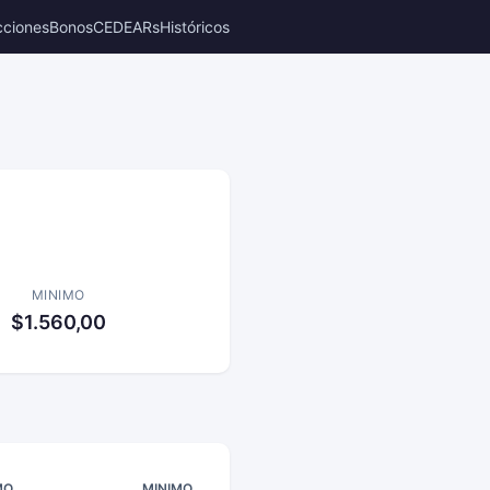
cciones
Bonos
CEDEARs
Históricos
MINIMO
$1.560,00
MO
MINIMO