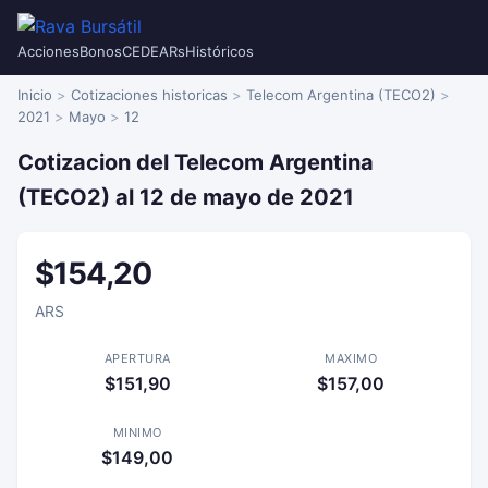
Acciones
Bonos
CEDEARs
Históricos
Inicio
Cotizaciones historicas
Telecom Argentina (TECO2)
2021
Mayo
12
Cotizacion del Telecom Argentina
(TECO2) al 12 de mayo de 2021
$154,20
ARS
APERTURA
MAXIMO
$151,90
$157,00
MINIMO
$149,00